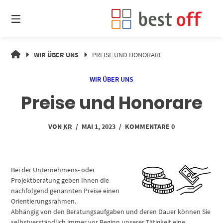
Springe
zum
Inhalt
ZUKUNFT
WIR ÜBER UNS
PREISE UND HONORARE
IST
MACHBAR.
WIR ÜBER UNS
Preise und Honorare
VON
KR
/
MAI 1, 2023
/
KOMMENTARE 0
Bei der Unternehmens- oder
Projektberatung geben Ihnen die
nachfolgend genannten Preise einen
Orientierungsrahmen.
Abhängig von den Beratungsaufgaben und deren Dauer können Sie
selbstverständlich immer vor Beginn unserer Tätigkeit eine