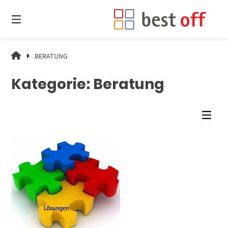
Springe
zum
Inhalt
ZUKUNFT
BERATUNG
IST
MACHBAR.
Kategorie:
Beratung