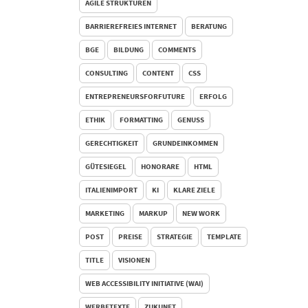
AGILE STRUKTUREN
BARRIEREFREIES INTERNET
BERATUNG
BGE
BILDUNG
COMMENTS
CONSULTING
CONTENT
CSS
ENTREPRENEURSFORFUTURE
ERFOLG
ETHIK
FORMATTING
GENUSS
GERECHTIGKEIT
GRUNDEINKOMMEN
GÜTESIEGEL
HONORARE
HTML
ITALIENIMPORT
KI
KLARE ZIELE
MARKETING
MARKUP
NEW WORK
POST
PREISE
STRATEGIE
TEMPLATE
TITLE
VISIONEN
WEB ACCESSIBILITY INITIATIVE (WAI)
WERBETEXTE
ZUKUNFT