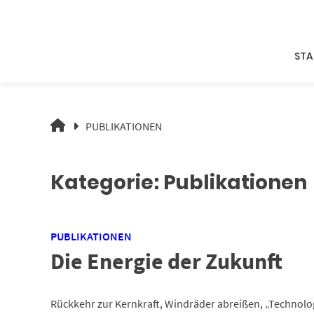
Springe
zum
Inhalt
STA
ZUKUNFT
PUBLIKATIONEN
IST
MACHBAR.
Kategorie:
Publikationen
PUBLIKATIONEN
Die Energie der Zukunft
Rückkehr zur Kernkraft, Windräder abreißen, „Technolo