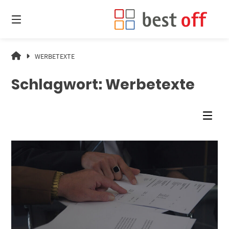
Springe
zum
Inhalt
ZUKUNFT
WERBETEXTE
IST
MACHBAR.
Schlagwort:
Werbetexte