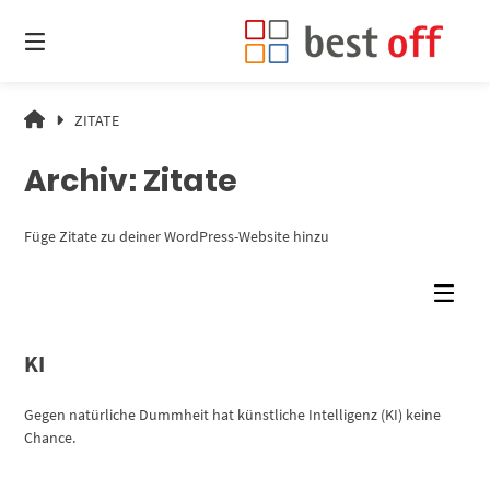
Springe
zum
Inhalt
ZUKUNFT
ZITATE
IST
MACHBAR.
Archiv:
Zitate
Füge Zitate zu deiner WordPress-Website hinzu
KI
Gegen natürliche Dummheit hat künstliche Intelligenz (KI) keine
Chance.